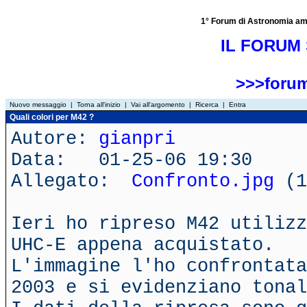
1° Forum di Astronomia amator
IL FORUM 
>>>forum
Nuovo messaggio
|
Torna all'inizio
|
Vai all'argomento
|
Ricerca
|
Entra
Quali colori per M42 ?
Autore:
gianpri
Data: 01-25-06 19:30
Allegato:
Confronto.jpg
(1
Ieri ho ripreso M42 utilizz
UHC-E appena acquistato.
L'immagine l'ho confrontata
2003 e si evidenziano tonal