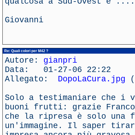
qualcosa a Sud-Ovest e ....
Giovanni
Re: Quali colori per M42 ?
Autore:
gianpri
Data: 01-27-06 22:22
Allegato:
DopoLaCura.jpg
(
Solo a testimaniare che i v
buoni frutti: grazie Franco
che la ripresa è solo una 
un'immagine. Il saper tirar